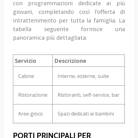
con programmazioni dedicate ai più
giovani, completando così l’offerta di
intrattenimento per tutta la famiglia. La
tabella seguente fornisce una
panoramica più dettagliata:
Servizio
Descrizione
Disp
Cabine
Interne, esterne, suite
Su 
Ristorazione
Ristoranti, self-service, bar
Su t
Aree gioco
Spazi dedicati ai bambini
Sul
PORTI PRINCIPALI PER