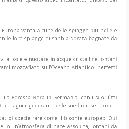
 magia di questo luogo incantato, lontano dal
 L’Europa vanta alcune delle spiagge più belle e
con le loro spiagge di sabbia dorata bagnate da
 al sole e nuotare in acque cristalline lontani
orami mozzafiato sull’Oceano Atlantico, perfetti
. La Foresta Nera in Germania, con i suoi fitti
nti e bagni rigeneranti nelle sue famose terme.
itat di specie rare come il bisonte europeo. Qui
e in un’atmosfera di pace assoluta, lontani da