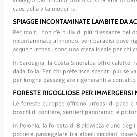
villaggio patrimonio UNESCO. Una gita in bar
caos della vita moderna.
SPIAGGE INCONTAMINATE LAMBITE DA AC
Per molti, non c’è nulla di più rilassante del 
incontaminate al mondo, veri paradisi dove rig
acque turchesi, sono una meta ideale per chi ce
In Sardegna, la Costa Smeralda offre calette n
dalla folla. Per chi preferisce scenari più sel
per lunghe passeggiate rigeneranti a contatto
FORESTE RIGOGLIOSE PER IMMERGERSI 
Le foreste europee offrono un’oasi di pace e t
boschi di conifere, sentieri panoramici e pittor
In Polonia, la foresta di Białowieża è uno degl
potrete passeggiare tra alberi secolari, osse