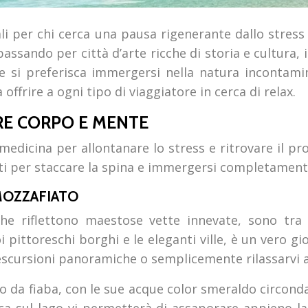
ali per chi cerca una pausa rigenerante dallo stress
ssando per città d’arte ricche di storia e cultura, 
 Che si preferisca immergersi nella natura incontam
ffrire a ogni tipo di viaggiatore in cerca di relax.
RE CORPO E MENTE
dicina per allontanare lo stress e ritrovare il pro
ti per staccare la spina e immergersi completamente 
 MOZZAFIATO
 che riflettono maestose vette innevate, sono tra
i pittoreschi borghi e le eleganti ville, è un vero 
, escursioni panoramiche o semplicemente rilassarvi
rio da fiaba, con le sue acque color smeraldo circond