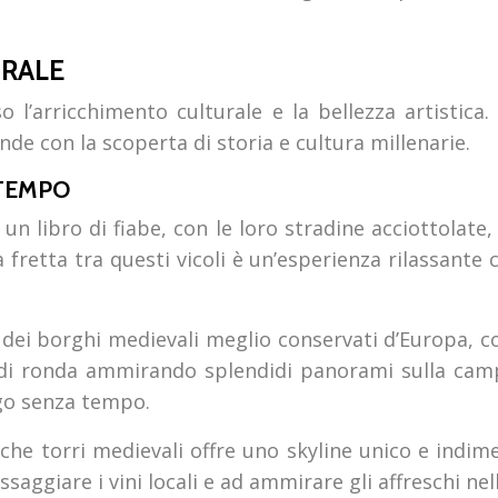
URALE
o l’arricchimento culturale e la bellezza artistica
onde con la scoperta di storia e cultura millenarie.
 TEMPO
n libro di fiabe, con le loro stradine acciottolate
 fretta tra questi vicoli è un’esperienza rilassante
i borghi medievali meglio conservati d’Europa, con 
i ronda ammirando splendidi panorami sulla campag
go senza tempo.
iche torri medievali offre uno skyline unico e indi
ssaggiare i vini locali e ad ammirare gli affreschi nel