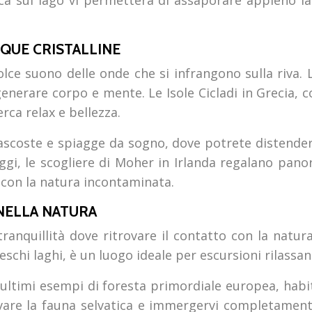
ca sul lago vi permetterà di assaporare appieno la
QUE CRISTALLINE
dolce suono delle onde che si infrangono sulla riva.
enerare corpo e mente. Le Isole Cicladi in Grecia, 
rca relax e bellezza.
ascoste e spiagge da sogno, dove potrete distendervi
vaggi, le scogliere di Moher in Irlanda regalano pan
 con la natura incontaminata.
NELLA NATURA
ranquillità dove ritrovare il contatto con la natura
eschi laghi, è un luogo ideale per escursioni rilassa
i ultimi esempi di foresta primordiale europea, hab
rvare la fauna selvatica e immergervi completament