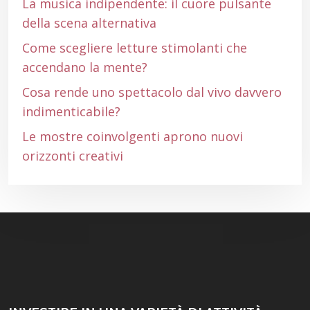
La musica indipendente: il cuore pulsante
della scena alternativa
Come scegliere letture stimolanti che
accendano la mente?
Cosa rende uno spettacolo dal vivo davvero
indimenticabile?
Le mostre coinvolgenti aprono nuovi
orizzonti creativi